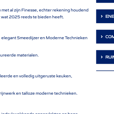
 met al zijn Finesse, echter rekening houdend
ENE
 wat 2025 reeds te bieden heeft.
CO
it, elegant Smeedijzer en Moderne Technieken
ureerde materialen.
RUI
eerde en volledig uitgeruste keuken,
rijnwerk en talloze moderne technieken.
jn indrukwekkende oppervlakten en hoge