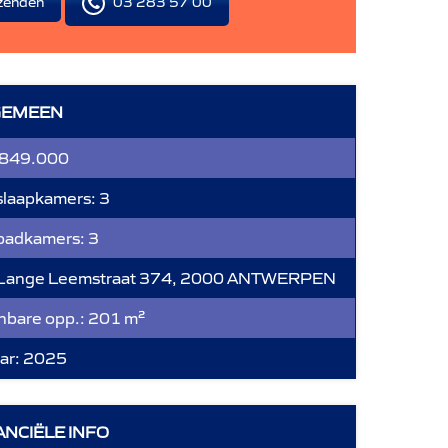
03 283 57 00
zenden
GEMEEN
 849.000
slaapkamers:
3
 badkamers:
3
Lange Leemstraat 374, 2000 ANTWERPEN
bare opp.:
201 m²
ar:
2025
ANCIËLE INFO