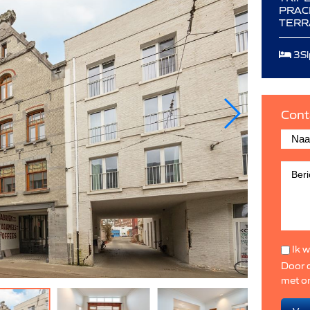
PRAC
TERR
3Sl
Cont
Ik w
Door d
met o