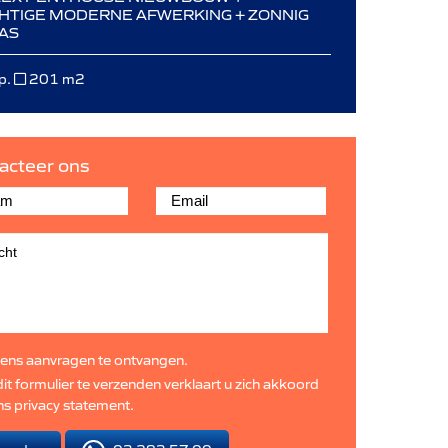
HTIGE MODERNE AFWERKING + ZONNIG
AS
p.
201 m2
acteer ons
ens aanvragen te ontvangen.
it formulier te verzenden verklaart u zich akkoord
ns
privacy statement
.