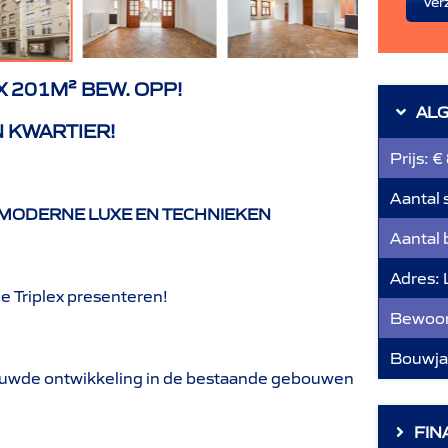
Ver
 201M² BEW. OPP!
AL
 KWARTIER!
Prijs:
€
Aantal 
 MODERNE LUXE EN TECHNIEKEN
Aantal
Adres:
e Triplex presenteren!
Bewoon
Bouwja
ouwde ontwikkeling in de bestaande gebouwen
FIN