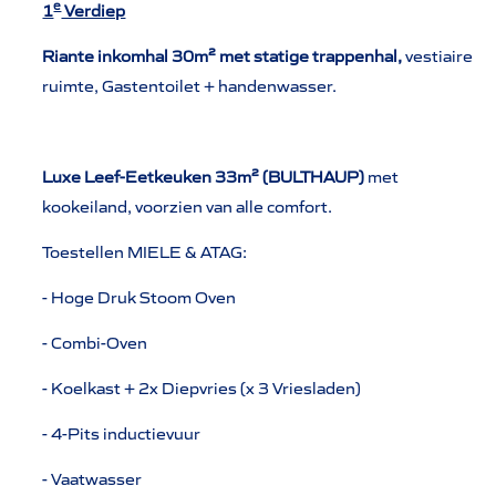
e
1
Verdiep
Riante inkomhal 30m² met statige trappenhal,
vestiaire
ruimte, Gastentoilet + handenwasser.
Luxe Leef-Eetkeuken 33m² (BULTHAUP)
met
kookeiland, voorzien van alle comfort.
Toestellen MIELE & ATAG:
- Hoge Druk Stoom Oven
- Combi-Oven
- Koelkast + 2x Diepvries (x 3 Vriesladen)
- 4-Pits inductievuur
- Vaatwasser