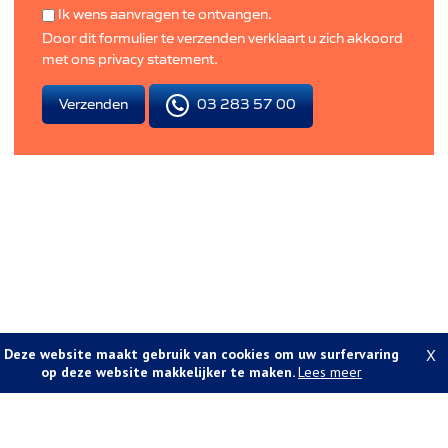
Ik wens aanvragen te ontvangen.
Door dit formulier te verzenden verklaart u zich akkoord
met ons
privacy statement
.
03 283 57 00
Verzenden
Deze website maakt gebruik van cookies om uw surfervaring
X
op deze website makkelijker te maken.
Lees meer
Foto's en tekst copyright © A-vastgoed