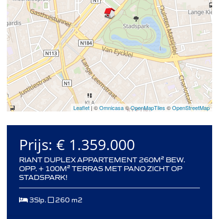
Leaflet
| ©
Omnicasa
©
OpenMapTiles
©
OpenStreetMap
Prijs:
€ 1.359.000
RIANT DUPLEX APPARTEMENT 260M² BEW.
OPP. + 100M² TERRAS MET PANO ZICHT OP
STADSPARK!
3Slp.
260 m2