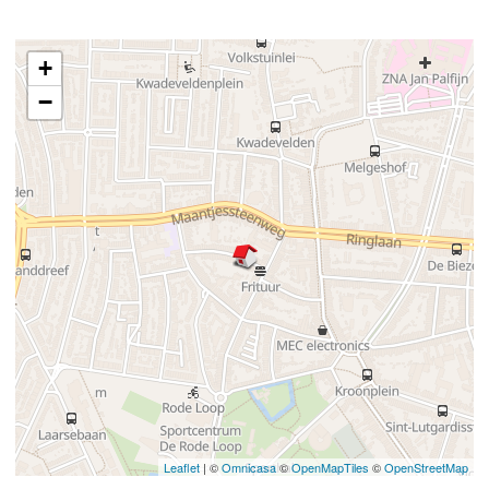
+
−
Leaflet
| ©
Omnicasa
©
OpenMapTiles
©
OpenStreetMap