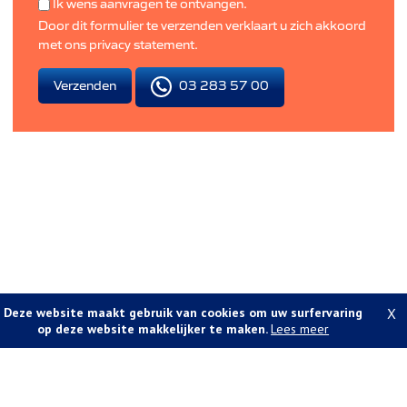
Ik wens aanvragen te ontvangen.
Door dit formulier te verzenden verklaart u zich akkoord
met ons
privacy statement
.
03 283 57 00
Verzenden
Deze website maakt gebruik van cookies om uw surfervaring
X
op deze website makkelijker te maken.
Lees meer
Foto's en tekst copyright © A-vastgoed
Design en broncode copyright © Omnicasa -
Disclaimer
-
Privacy