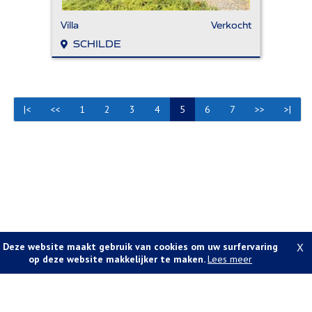
Villa
Verkocht
SCHILDE
|<
<<
1
2
3
4
5
6
7
>>
>|
Deze website maakt gebruik van cookies om uw surfervaring
X
op deze website makkelijker te maken.
Lees meer
Foto's en tekst copyright © A-vastgoed