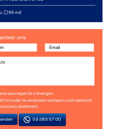
p.
95 m2
acteer ons
ens aanvragen te ontvangen.
it formulier te verzenden verklaart u zich akkoord
ns
privacy statement
.
03 283 57 00
zenden