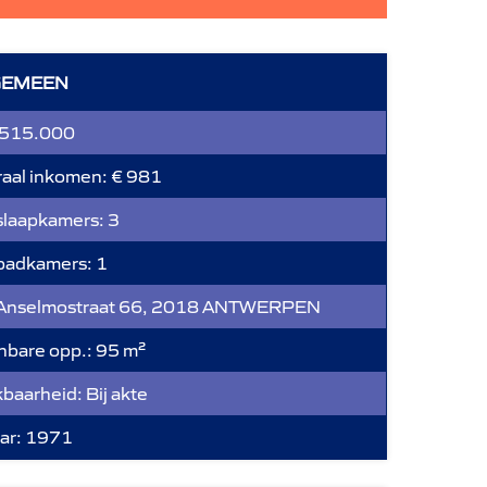
GEMEEN
 515.000
aal inkomen:
€ 981
slaapkamers:
3
 badkamers:
1
Anselmostraat 66, 2018 ANTWERPEN
bare opp.:
95 m²
kbaarheid:
Bij akte
ar:
1971