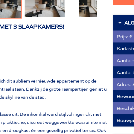
AL
MET 3 SLAAPKAMERS!
Prijs:
€
Kadastr
Aantal 
Aantal
zich dit subliem vernieuwde appartement op de
Adres:
centraal staan. Dankzij de grote raampartijen geniet u
Bewoon
de skyline van de stad.
Beschi
sse uit. De inkomhal werd stijlvol ingericht met
Bouwja
en praktische, discreet weggewerkte wasruimte met
en droogkast én een gezellig privatief terras. Ook