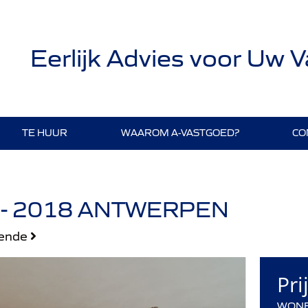
Eerlijk Advies voor Uw 
TE HUUR
WAAROM A-VASTGOED?
CO
- 2018 ANTWERPEN
gende
Pri
WONEN