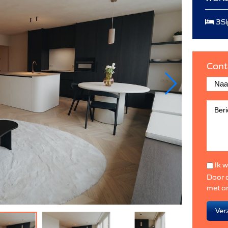
3Sl
Cont
Ik w
Door d
met o
Ver