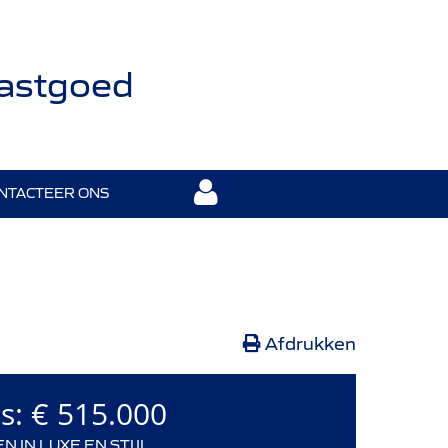
Vastgoed
NTACTEER ONS
Afdrukken
js:
€ 515.000
 IN LUXE EN STIJL