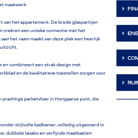
met maatwerk.
FIN
art van het appartement. De brede glaspartijen
en creëren een unieke connectie met het
ENE
aan het raam maakt van deze plek een heerlijk
uitzicht.
CO
te en combineert een strak design met
rkblad en de kwalitatieve toestellen zorgen voor
RUI
prachtige parketvloer in Hongaarse punt, die
zonder stijlvolle badkamer, volledig uitgevoerd in
he, dubbele lavabo en verfijnde maatkasten