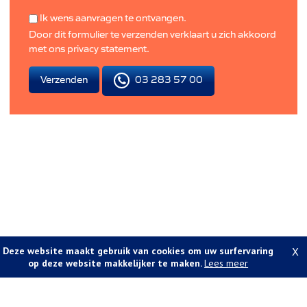
Ik wens aanvragen te ontvangen.
Door dit formulier te verzenden verklaart u zich akkoord
met ons
privacy statement
.
03 283 57 00
Verzenden
Deze website maakt gebruik van cookies om uw surfervaring
X
op deze website makkelijker te maken.
Lees meer
Foto's en tekst copyright © A-vastgoed