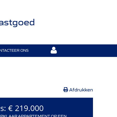
Vastgoed
NTACTEER ONS
Afdrukken
js:
€ 219.000
APKLAAR APPARTEMENT OP EEN