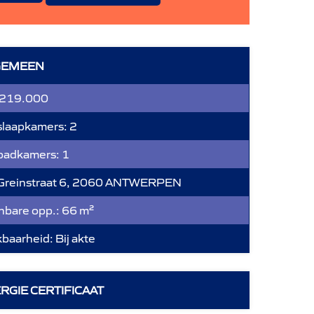
GEMEEN
 219.000
slaapkamers:
2
 badkamers:
1
Greinstraat 6, 2060 ANTWERPEN
bare opp.:
66 m²
kbaarheid:
Bij akte
RGIE CERTIFICAAT