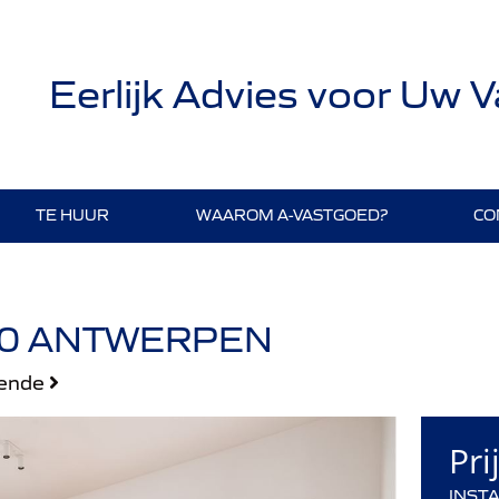
Eerlijk Advies voor Uw 
TE HUUR
WAAROM A-VASTGOED?
CO
060 ANTWERPEN
gende
Pri
INST