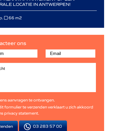
RALE LOCATIE IN ANTWERPEN!
p.
66 m2
acteer ons
ens aanvragen te ontvangen.
it formulier te verzenden verklaart u zich akkoord
ns
privacy statement
.
03 283 57 00
zenden