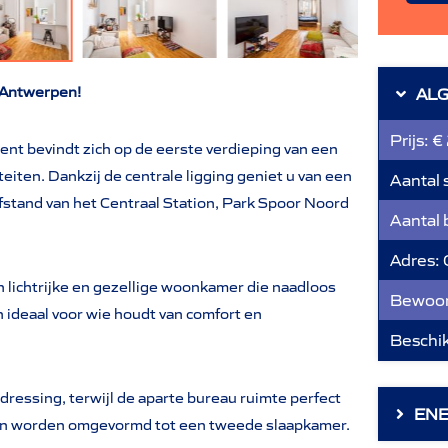
n Antwerpen!
AL
Prijs:
€
nt bevindt zich op de eerste verdieping van een
teiten. Dankzij de centrale ligging geniet u van een
Aantal 
afstand van het Centraal Station, Park Spoor Noord
Aantal
Adres:
n lichtrijke en gezellige woonkamer die naadloos
Bewoon
 ideaal voor wie houdt van comfort en
Beschi
ressing, terwijl de aparte bureau ruimte perfect
ENE
 kan worden omgevormd tot een tweede slaapkamer.