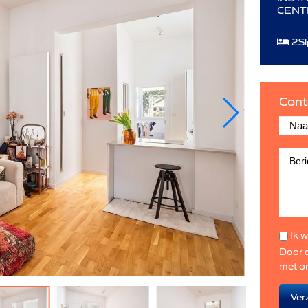
CENT
2Sl
Cont
Ik w
Door d
met o
Ver