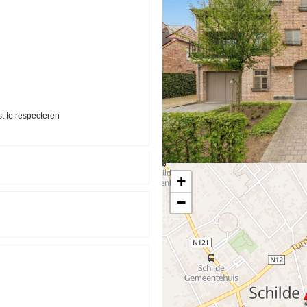
 te respecteren
+
−