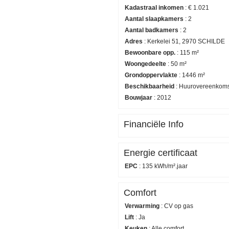
Kadastraal inkomen
:
€ 1.021
Aantal slaapkamers
:
2
Aantal badkamers
:
2
Adres
:
Kerkelei 51, 2970 SCHILDE
Bewoonbare opp.
:
115 m²
Woongedeelte
:
50 m²
Grondoppervlakte
:
1446 m²
Beschikbaarheid
:
Huurovereenkomst
Bouwjaar
:
2012
Financiële Info
Energie certificaat
EPC
:
135 kWh/m².jaar
Comfort
Verwarming
:
CV op gas
Lift
:
Ja
Keuken
:
Alle comfort