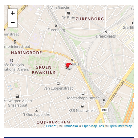
+
−
Leaflet
| ©
Omnicasa
©
OpenMapTiles
©
OpenStreetMap