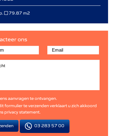
p.
79.87 m2
acteer ons
ens aanvragen te ontvangen.
it formulier te verzenden verklaart u zich akkoord
ns
privacy statement
.
03 283 57 00
zenden