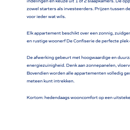
indelingen en keuze uit 1 of 2 slaapkamers. De oppe
zowel starters als investeerders. Prijzen tussen
voor ieder wat wils.
Elk appartement beschikt over een zonnig, zuidgeri
en rustige woonerf De Confiserie de perfecte plek
De afwerking gebeurt met hoogwaardige en duurza
energiezuinigheid. Denk aan zonnepanelen, vloer
Bovendien worden alle appartementen volledig ges
meteen kunt intrekken.
Kortom: hedendaags wooncomfort op een uitstekend