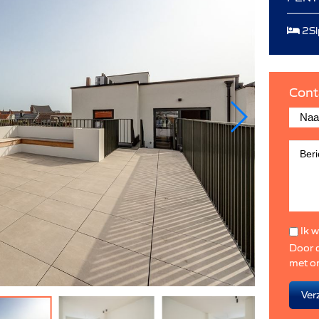
2Sl
Cont
Ik w
Door d
met o
Ver