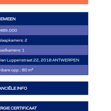
GEMEEN
 489.000
slaapkamers:
2
 badkamers:
1
Van Luppenstraat 22, 2018 ANTWERPEN
bare opp.:
80 m²
ANCIËLE INFO
RGIE CERTIFICAAT