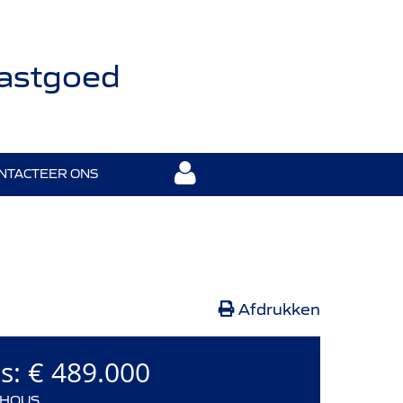
Vastgoed
NTACTEER ONS
Afdrukken
js:
€ 489.000
HOUS