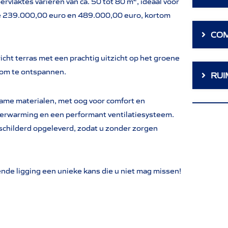
rvlaktes variëren van ca. 50 tot 80 m², ideaal voor
 de 239.000,00 euro en 489.000,00 euro, kortom
CO
cht terras met een prachtig uitzicht op het groene
 om te ontspannen.
RUI
me materialen, met oog voor comfort en
verwarming en een performant ventilatiesysteem.
childerd opgeleverd, zodat u zonder zorgen
e ligging een unieke kans die u niet mag missen!