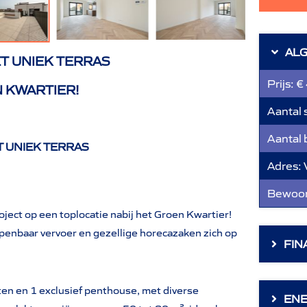
AL
T UNIEK TERRAS
Prijs:
€
 KWARTIER!
Aantal 
Aantal
 UNIEK TERRAS
Adres:
Bewoon
ject op een toplocatie nabij het Groen Kwartier!
, openbaar vervoer en gezellige horecazaken zich op
FIN
ten en 1 exclusief penthouse, met diverse
ENE