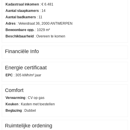
Kadastraal inkomen
:
€ 6.481
Aantal slaapkamers
:
14
Aantal badkamers
:
11
Adres
:
Vekestraat 36, 2000 ANTWERPEN
Bewoonbare opp.
:
1029 m²
Beschikbaarheid
:
Overeen te komen
Financiële Info
Energie certificaat
EPC
:
305 kWh/m².jaar
Comfort
Verwarming
:
CV op gas
Keuken
:
Kasten met toestellen
Beglazing
:
Dubbel
Ruimtelijke ordening