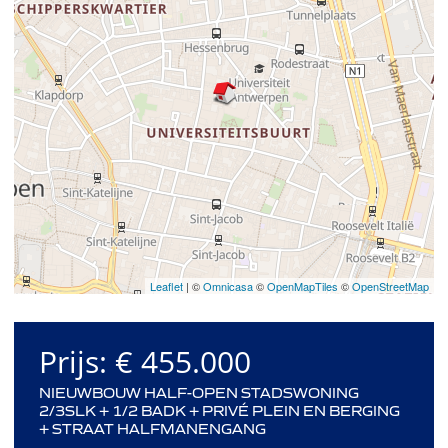
Leaflet
| ©
Omnicasa
©
OpenMapTiles
©
OpenStreetMap
Prijs:
€ 455.000
NIEUWBOUW HALF-OPEN STADSWONING
2/3SLK + 1/2 BADK + PRIVÉ PLEIN EN BERGING
+ STRAAT HALFMANENGANG