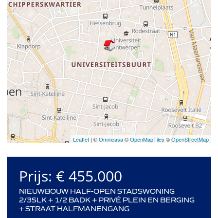
Leaflet
| ©
Omnicasa
©
OpenMapTiles
©
OpenStreetMap
Prijs:
€ 455.000
NIEUWBOUW HALF-OPEN STADSWONING
2/3SLK + 1/2 BADK + PRIVÉ PLEIN EN BERGING
+ STRAAT HALFMANENGANG