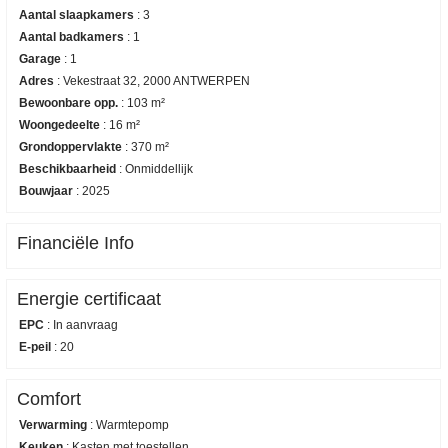
Aantal slaapkamers
:
3
Aantal badkamers
:
1
Garage
:
1
Adres
:
Vekestraat 32, 2000 ANTWERPEN
Bewoonbare opp.
:
103 m²
Woongedeelte
:
16 m²
Grondoppervlakte
:
370 m²
Beschikbaarheid
:
Onmiddellijk
Bouwjaar
:
2025
Financiële Info
Energie certificaat
EPC
:
In aanvraag
E-peil
:
20
Comfort
Verwarming
:
Warmtepomp
Keuken
:
Kasten met toestellen