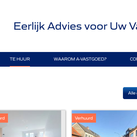
Eerlijk Advies voor Uw 
TE HUUR
WAAROM A-VASTGOED?
CO
Alle
urd
Verhuurd