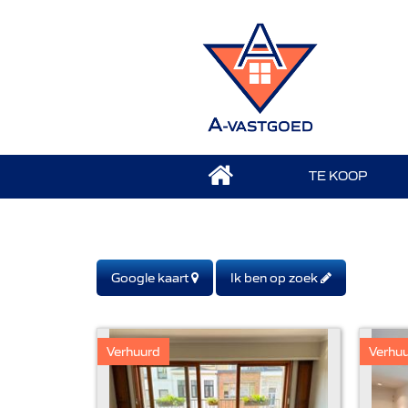
TE KOOP
Google kaart
Ik ben op zoek
Verhuurd
Verhu