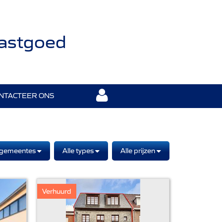
Vastgoed
NTACTEER ONS
 gemeentes
Alle types
Alle prijzen
Verhuurd