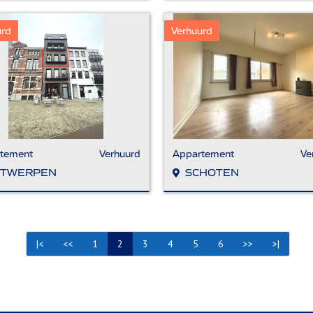
urd
Verhuurd
tement
Verhuurd
Appartement
Ve
TWERPEN
SCHOTEN
|<
<<
1
2
3
4
5
6
>>
>|