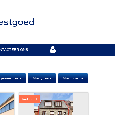
Vastgoed
NTACTEER ONS
 gemeentes
Alle types
Alle prijzen
Verhuurd