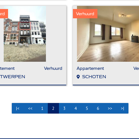
urd
Verhuurd
tement
Verhuurd
Appartement
Ve
TWERPEN
SCHOTEN
|<
<<
1
2
3
4
5
6
>>
>|