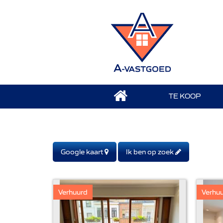
TE KOOP
Google kaart
Ik ben op zoek
Verhuurd
Verhu