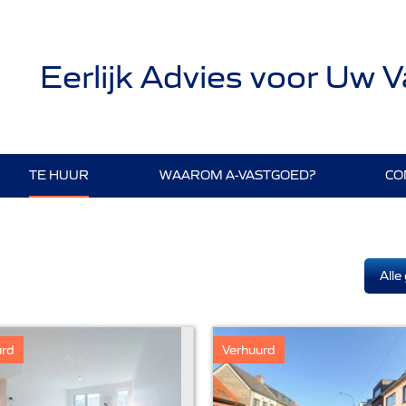
Eerlijk Advies voor Uw 
TE HUUR
WAAROM A-VASTGOED?
CO
Alle
urd
Verhuurd