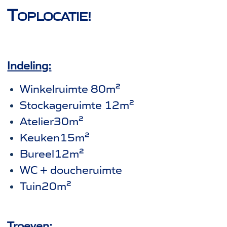
T
OPLOCATIE!
Indeling:
Winkelruimte 80m²
Stockageruimte 12m²
Atelier30m²
Keuken15m²
Bureel12m²
WC + doucheruimte
Tuin20m²
Troeven: