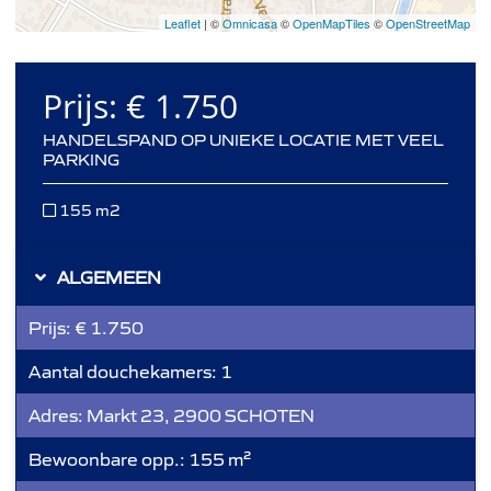
Leaflet
| ©
Omnicasa
©
OpenMapTiles
©
OpenStreetMap
Prijs:
€ 1.750
HANDELSPAND OP UNIEKE LOCATIE MET VEEL
PARKING
155 m2
ALGEMEEN
Prijs:
€ 1.750
Aantal douchekamers:
1
Adres:
Markt 23, 2900 SCHOTEN
Bewoonbare opp.:
155 m²