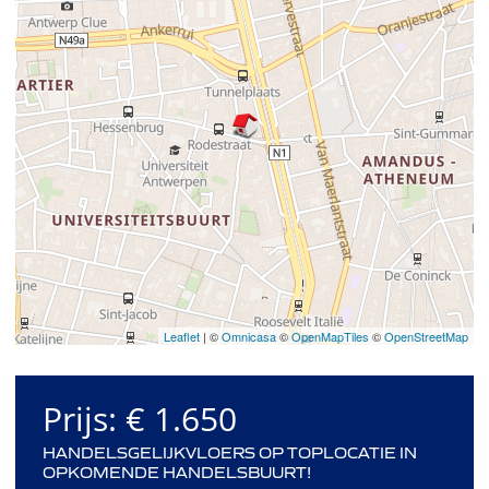
Leaflet
| ©
Omnicasa
©
OpenMapTiles
©
OpenStreetMap
Prijs:
€ 1.650
HANDELSGELIJKVLOERS OP TOPLOCATIE IN
OPKOMENDE HANDELSBUURT!