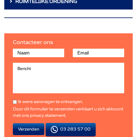
RUIMTELIJKE ORDENING
Contacteer ons
Ik wens aanvragen te ontvangen.
Door dit formulier te verzenden verklaart u zich akkoord
met ons
privacy statement
.
03 283 57 00
Verzenden