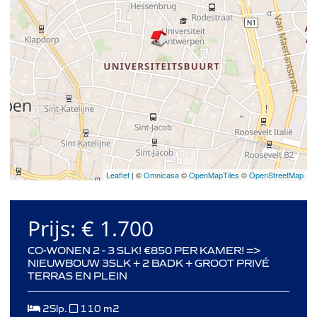
Leaflet
| ©
Omnicasa
©
OpenMapTiles
©
OpenStreetMap
Prijs:
€ 1.700
CO-WONEN 2 - 3 SLK! €850 PER KAMER! =>
NIEUWBOUW 3SLK + 2 BADK + GROOT PRIVÉ
TERRAS EN PLEIN
2Slp.
110 m2