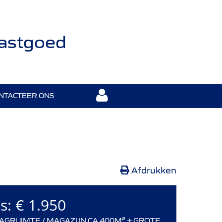
Vastgoed
NTACTEER ONS
Afdrukken
js:
€ 1.950
AGRUIMTE / MAGAZIJN CA 400M² + GROTE