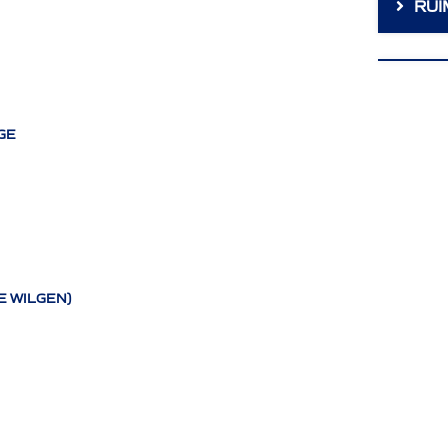
RUI
GE
E WILGEN)