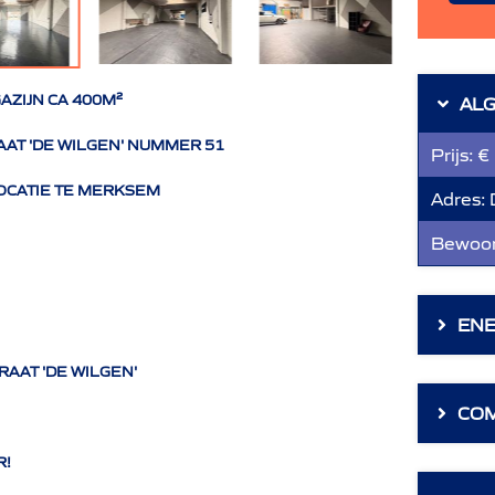
AZIJN CA 400M²
AL
AAT 'DE WILGEN' NUMMER 51
Prijs:
€
OCATIE TE MERKSEM
Adres:
Bewoon
ENE
RAAT 'DE WILGEN'
CO
R!