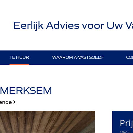
Eerlijk Advies voor Uw 
TE HUUR
WAAROM A-VASTGOED?
CO
0 MERKSEM
gende
Pri
OPSL