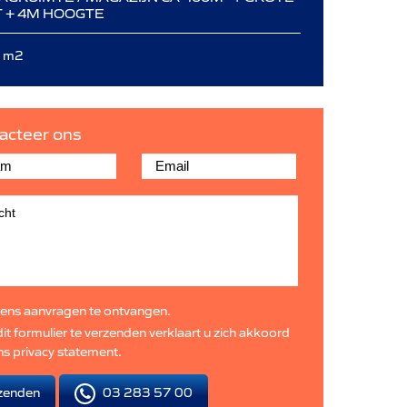
T + 4M HOOGTE
 m2
acteer ons
ens aanvragen te ontvangen.
it formulier te verzenden verklaart u zich akkoord
ns
privacy statement
.
03 283 57 00
zenden