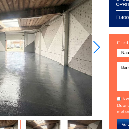
OPRI
400
Cont
Ik w
Door d
met o
Ver