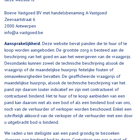
Boeve Vastgoed BV met handelsbenaming A-Vastgoed
Zeevaartstraat 6
2000 Antwerpen
info@a-vastgoed.be
Aansprakelijkheid.
Deze website bevat panden die te huur of te
koop worden aangeboden. De grootste zorg is besteed aan de
beschrijving van het goed en aan het weergeven van de vraagprijs.
Desondanks kunnen zowel de technische beschrijving alsook de
vraagprijs of de maandelijkse huurprijs feitelijke fouten of
onnauwkeurigheden bevatten. De geafficheerde vraagprijs of
maandelijkse huurprijs, alsook de technische beschrijving van het
pand zijn daarom louter indicatief en zijn niet contractueel of
contractueel bindend. Het te huur of te koop aanbieden van een
pand kan daarom niet als een bod of als een bindend bod van ons,
noch van de verhuurder of verkoper worden beschouwd. Enkel een
schriftelijk akkoord van de verkoper of de verhuurder met een door
u uitgebracht bod is bindend.
We raden u ten stelligste aan een pand grondig te bezoeken
alvorens een bindend bod te doen. Contacteer ons per e-mail of